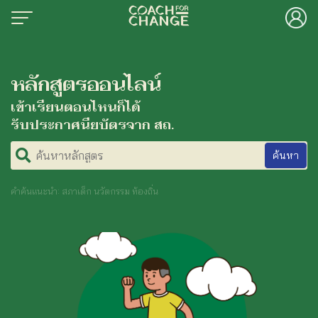
Skip
to
content
Search
for:
้าแรก
หลักสูตรออนไลน์
ักเรา
เข้าเรียนตอนไหนก็ได้
ยนออนไลน์
รับประกาศนียบัตรจาก สถ.
ค้นหา
งความรู้และคำถามยอดฮิต
ค้นหา
ื่องมือเพื่อสร้างการเปลี่ยนแปลงทาง
คำค้นแนะนำ: สภาเด็ก นวัตกรรม ท้องถิ่น
คม
ระดับผลงานของท้องถิ่น