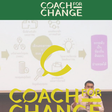
arch
r: