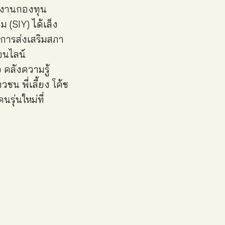
ักงานกองทุน
 (SIY) ได้เล็ง
านการส่งเสริมสภา
อนไลน์
อ คลังความรู้
น พี่เลี้ยง โค้ช
ุ่นใหม่ที่