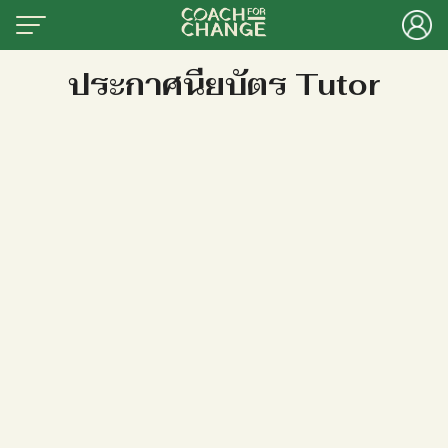
Skip
to
content
Search
ประกาศนียบัตร Tutor
for:
าแรก
ักเรา
ยนออนไลน์
งความรู้และคำถามยอดฮิต
ื่องมือเพื่อสร้างการเปลี่ยนแปลงทาง
คม
ระดับผลงานของท้องถิ่น