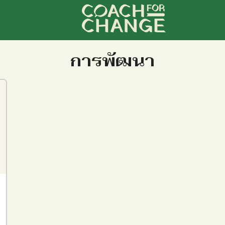
arch
การพัฒนา
r: